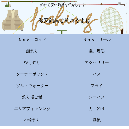
釣れる安い釣具を紹介します。
激安釣具は釣れるよね
Ｎｅｗ ロッド
Ｎｅｗ リール
船釣り
磯、堤防
投げ釣り
アクセサリー
クーラーボックス
バス
ソルトウォーター
フライ
釣り場ご飯
シーバス
エリアフィッシング
カゴ釣り
小物釣り
渓流