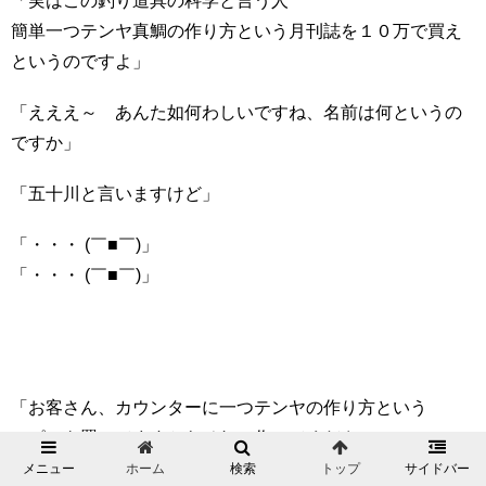
「実はこの釣り道具の科学と言う人
簡単一つテンヤ真鯛の作り方という月刊誌を１０万で買え
というのですよ」
「えええ～ あんた如何わしいですね、名前は何というの
ですか」
「五十川と言いますけど」
「・・・ (￣■￣)」
「・・・ (￣■￣)」
「お客さん、カウンターに一つテンヤの作り方という
コピーを置いてますからそれで作ってください」
メニュー
ホーム
検索
トップ
サイドバー