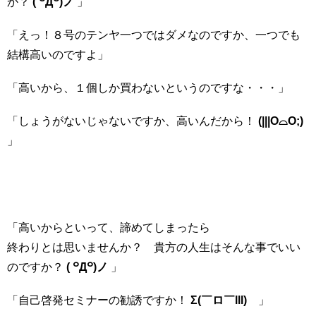
か？
( ꒪Д꒪)ノ
」
「えっ！８号のテンヤ一つではダメなのですか、一つでも
結構高いのですよ」
「高いから、１個しか買わないというのですな・・・」
「しょうがないじゃないですか、高いんだから！
(|||O⌓O;)
」
「高いからといって、諦めてしまったら
終わりとは思いませんか？ 貴方の人生はそんな事でいい
のですか？
( ꒪Д꒪)ノ
」
「自己啓発セミナーの勧誘ですか！
Σ(￣ロ￣lll)
」