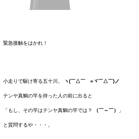
緊急接触をはかれ！
小走りで駆け寄る五十川。
ヽ(￣△￣ゞ=ヾ￣△￣)ノ
テンヤ真鯛の竿を持った人の前に出ると
「もし、その竿はテンヤ真鯛の竿では？
（￣～￣）
」
と質問するや・・・。