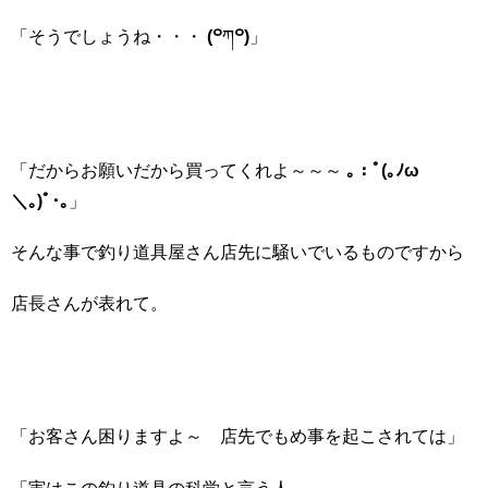
「そうでしょうね・・・
(꒪
ཀ
꒪)
」
「だからお願いだから買ってくれよ～～～
｡：ﾟ(｡ﾉω
＼｡)ﾟ･｡
」
そんな事で釣り道具屋さん店先に騒いでいるものですから
店長さんが表れて。
「お客さん困りますよ～ 店先でもめ事を起こされては」