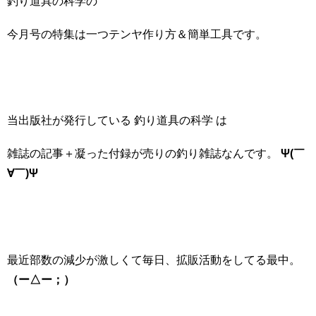
釣り道具の科学の
今月号の特集は一つテンヤ作り方＆簡単工具です。
当出版社が発行している 釣り道具の科学 は
雑誌の記事＋凝った付録が売りの釣り雑誌なんです。
Ψ(￣
∀￣)Ψ
最近部数の減少が激しくて毎日、拡販活動をしてる最中。
（ー△ー；）