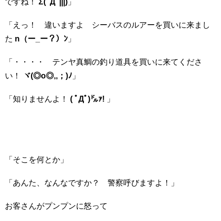
ですね！
Σ(ﾟДﾟ|||)
」
「えっ！ 違いますよ シーバスのルアーを買いに来まし
た
n（ー_ー？）ﾝ
」
「・・・・ テンヤ真鯛の釣り道具を買いに来てくださ
い！
ヾ(◎o◎,,；)ﾉ
」
「知りませんよ！
( ﾟДﾟ)㌦ｧ!
」
「そこを何とか」
「あんた、なんなですか？ 警察呼びますよ！」
お客さんがプンプンに怒って