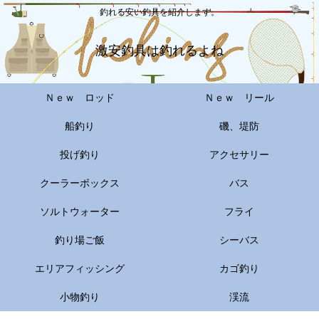
釣れる安い釣具を紹介します。
激安釣具は釣れるよね
Ｎｅｗ ロッド
Ｎｅｗ リール
船釣り
磯、堤防
投げ釣り
アクセサリー
クーラーボックス
バス
ソルトウォーター
フライ
釣り場ご飯
シーバス
エリアフィッシング
カゴ釣り
小物釣り
渓流