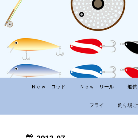
Ｎｅｗ ロッド
Ｎｅｗ リール
船釣
フライ
釣り場ご