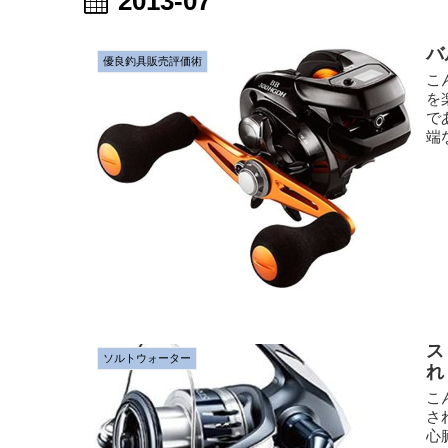
2013-07
バ
優良釣具販売評価術
こ
を
で
端
ス
ソルトウォーター
れ
こ
さ
心