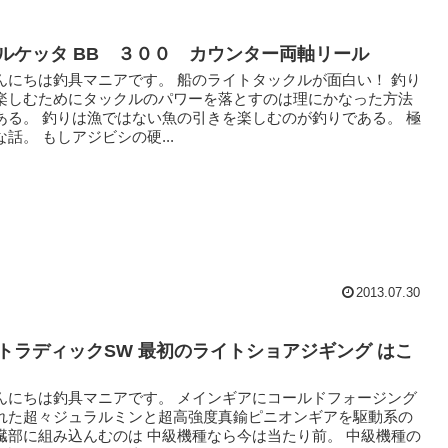
ルケッタ BB ３００ カウンター両軸リール
んにちは釣具マニアです。 船のライトタックルが面白い！ 釣り
楽しむためにタックルのパワーを落とすのは理にかなった方法
ある。 釣りは漁ではない魚の引きを楽しむのが釣りである。 極
な話。 もしアジビシの硬...
2013.07.30
トラディックSW 最初のライトショアジギング はこ
んにちは釣具マニアです。 メインギアにコールドフォージング
れた超々ジュラルミンと超高強度真鍮ピニオンギアを駆動系の
臓部に組み込んむのは 中級機種なら今は当たり前。 中級機種の