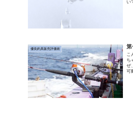
い
第
優良釣具販売評価術
こ
ち
ぜ
可