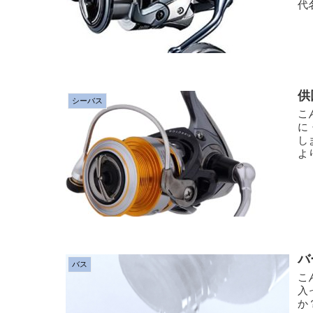
代
供
シーバス
こ
に
し
よ
バ
バス
こ
入
か