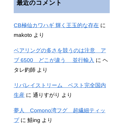
最近のコメント
CB極仙カワハギ 輝く王玉的な存在
に
makoto
より
ベアリングの多さを競うのは注意 ア
ブ 6500 どこが違う 並行輸入
に
ヘ
タレ釣師
より
リバレイストリーム ベスト完全国内
生産
に
通りすがり
より
夢人 Comono湾フグ 超繊細ティッ
プ
に
鱚ing
より