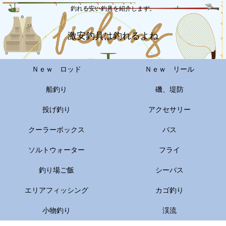
釣れる安い釣具を紹介します。
激安釣具は釣れるよね
Ｎｅｗ ロッド
Ｎｅｗ リール
船釣り
磯、堤防
投げ釣り
アクセサリー
クーラーボックス
バス
ソルトウォーター
フライ
釣り場ご飯
シーバス
エリアフィッシング
カゴ釣り
小物釣り
渓流