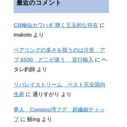
最近のコメント
CB極仙カワハギ 輝く王玉的な存在
に
makoto
より
ベアリングの多さを競うのは注意 ア
ブ 6500 どこが違う 並行輸入
に
ヘ
タレ釣師
より
リバレイストリーム ベスト完全国内
生産
に
通りすがり
より
夢人 Comono湾フグ 超繊細ティッ
プ
に
鱚ing
より