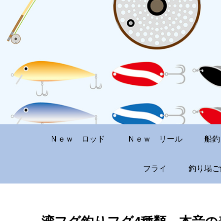
Ｎｅｗ ロッド
Ｎｅｗ リール
船釣
フライ
釣り場ご