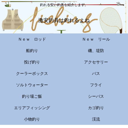
釣れる安い釣具を紹介します。
激安釣具は釣れるよね
Ｎｅｗ ロッド
Ｎｅｗ リール
船釣り
磯、堤防
投げ釣り
アクセサリー
クーラーボックス
バス
ソルトウォーター
フライ
釣り場ご飯
シーバス
エリアフィッシング
カゴ釣り
小物釣り
渓流