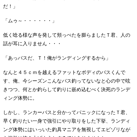
だ！」
「ムゥ～・・・・・・」
低く唸る様な声を発して頬っぺたを膨らましたＴ君、人の
話が耳に入りません・・・
「あっバスだ、Ｔ！俺がランディングするから」
なんと４５ｃｍを越えるファットなボディのバスくんで
す、俺、今シーズンこんなバス釣ってないなと心の中で呟
きつつ、何とか釣らして釣りに嵌め込むべく決死のランデ
ィング体勢に。
しかし、ランカーバスと分かってパニックになったＴ君、
早く釣りたい一身で強引にやり取りをした下挙、ランディ
ング体勢にはいっいた釣具マニアを無視してエビゾリなが