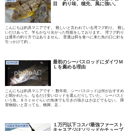
目 釣り味、穂先、風に強い。
こんにちは釣具マニアです。 難しいと言われている湾フグ釣り。 難し
いだけあって、竿もかなり尖がった性能をしております。 湾フグ釣り
は通常の釣り方ではありません。 普通は餌を食べに来た魚の口に針を
引っかけて釣...
最初のシーバスロッドにダイワＭ
シーバス
Ｌを薦める理由
こんにちは釣具マニアです・ 数年前、シーバスロッドは何がおすすめ
と聞かれたら、なるだけ安いロッドを選んだりしていた。 シーバスと
いう魚、８０ｃｍぐらいの魚体でも引きの強さはさほどでもない。 障
害物狙いと言っても、橋脚、足...
１万円以下コスパ最強ファースト
ソルトウォーター
キャスアジはソリッドかチューブ