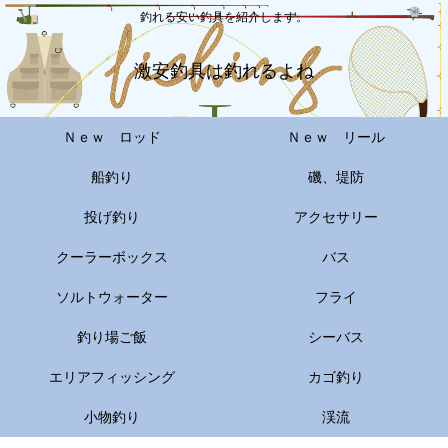
釣れる安い釣具を紹介します。
激安釣具は釣れるよね
Ｎｅｗ ロッド
Ｎｅｗ リール
船釣り
磯、堤防
投げ釣り
アクセサリー
クーラーボックス
バス
ソルトウォーター
フライ
釣り場ご飯
シーバス
エリアフィッシング
カゴ釣り
小物釣り
渓流