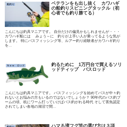
ベテランをも出し抜く カワハギ
船釣り
の船釣りスピニングタックル（初
心者でも釣り勝てる）
こんにちは釣具マニアです。 自分だけの偏見かもしれませんが・・・
カワハギ船には みょう～に 釣りが上手い人が乗ってるような気が
します。 特にバスフィッシング等、ルアー釣り経験者がカワハギ釣り
を...
釣るために 1万円台で買えるソリ
Ｎｅｗ ロッド
ッドティップ バスロッド
こんにちは釣具マニアです。 バスフィッシングを始めてバスが中々釣
れないとお悩みの方もいるのではないでしょうか？ 90年代のバス釣ブ
ームの頃、杭にワーム打っていけばバス釣がれる時代 そして害魚認定
されてしまい各地の湖沼で間...
ハマる湾フグ竿の選び方は３項
船釣り