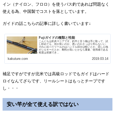
イン（ナイロン、フロロ）を使うバス釣であれば問題なく
使える為、中国製でコストを落としています。
ガイドの話こちらの記事に詳しく書いています↓
Fujiガイドの種類と性能
こんにちは釣具マニアです。釣竿と言う物は手に取って、試
し眇めても、何が良いのか、悪いのかさっぱり判らないい、
それに比べてリールのはハンドル回せば軽いとか、回し心地
がシルキーだとか、剛性が高いとかなら重量、使用感である
程度は把握でき...
kakuture.com
2019.03.14
補足ですがですが北米では高級ロッドでもガイドはハード
ロイなんてざらです、リールシートはもっとチープです
し・・・
安い竿が全て使える訳ではない