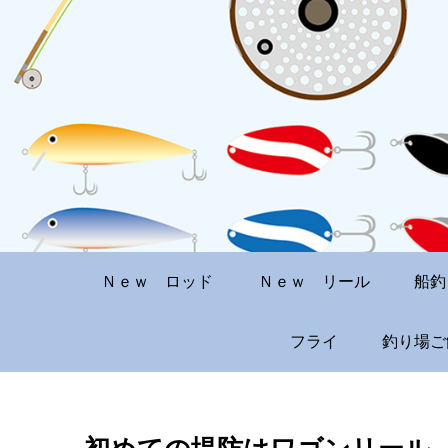
Ｎｅｗ ロッド
Ｎｅｗ リール
船釣
フライ
釣り場ご