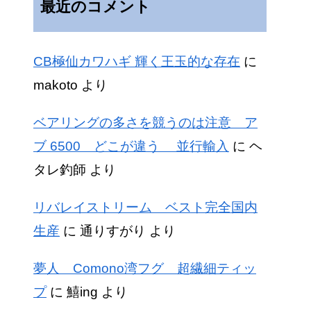
最近のコメント
CB極仙カワハギ 輝く王玉的な存在
に
makoto
より
ベアリングの多さを競うのは注意 ア
ブ 6500 どこが違う 並行輸入
に
ヘ
タレ釣師
より
リバレイストリーム ベスト完全国内
生産
に
通りすがり
より
夢人 Comono湾フグ 超繊細ティッ
プ
に
鱚ing
より