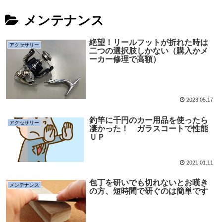
メンテナンス
絶望！リールフットが折れた時は
アクセサリー
二つの選択肢しかない（購入かメ
ーカー修理で高額）
2023.05.17
釣竿に千円のカー用品を使ったら
アクセサリー
凄かった！ ガラスコートで性能
ＵＰ
2021.01.11
包丁を研いでも切れないとお嘆き
メンテナンス
の方、短時間で研ぐのは簡単です