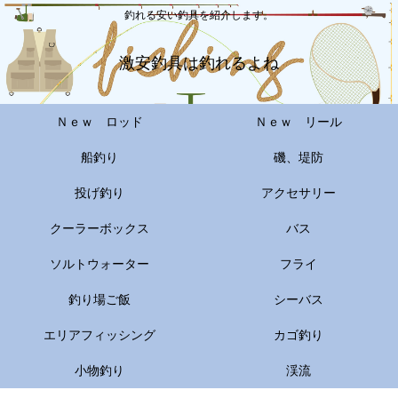
釣れる安い釣具を紹介します。
激安釣具は釣れるよね
Ｎｅｗ ロッド
Ｎｅｗ リール
船釣り
磯、堤防
投げ釣り
アクセサリー
クーラーボックス
バス
ソルトウォーター
フライ
釣り場ご飯
シーバス
エリアフィッシング
カゴ釣り
小物釣り
渓流