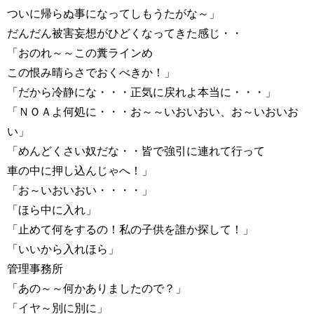
ついに帰らぬ事になってしもうたがな～」
だんだん被害妄想がひどくなってきた感じ・・
「おのれ～～この糞ラインめ
この恨み晴らさでおくべきか！」
「だから冷静にな・・・正気に戻れよ本当に・・・」
「ＮＯＡよ何処に・・・お～～いおいおい、お～いおいお
い」
「めんどくさい奴だな・・皆で強引に連れて行って
車の中に押し込んじゃへ！」
「お～いおいおい・・・・」
「ほら中に入れ」
「止めて何をするの！私の子供を誰か探して！」
「いいから入れほら」
管理事務所
「あの～～何かありましたので？」
「イヤ～別に別に」