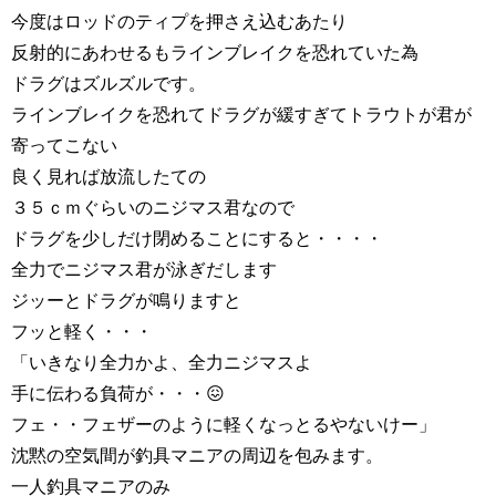
今度はロッドのティプを押さえ込むあたり
反射的にあわせるもラインブレイクを恐れていた為
ドラグはズルズルです。
ラインブレイクを恐れてドラグが緩すぎてトラウトが君が
寄ってこない
良く見れば放流したての
３５ｃｍぐらいのニジマス君なので
ドラグを少しだけ閉めることにすると・・・・
全力でニジマス君が泳ぎだします
ジッーとドラグが鳴りますと
フッと軽く・・・
「いきなり全力かよ、全力ニジマスよ
手に伝わる負荷が・・・😖
フェ・・フェザーのように軽くなっとるやないけー」
沈黙の空気間が釣具マニアの周辺を包みます。
一人釣具マニアのみ