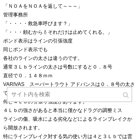
「ＮＯＡをＮＯＡを返して～～～」
管理事務所
「・・・・救急車呼びます？」
「・・・頼むから💧それだけは止めてくれる。」
ポンド表示はラインの引張強度
同じポンド表示でも
各社のラインの太さは違うのです。
通常３Ｌｂラインの太さは号数にすると０．８号
直径で０．１４８ｍｍ
VARIVAS スーパートラウト アドバンスは０．８号の太さ
ですと
何と４Ｌｂの引張り強度があります。
４Ｌｂの強さがあると本当に僅かなドラグの調整ミス
ラインの傷、吸水による劣化などによるラインブレイクか
ら開放されます。
特にラインブレイク対する気の使い方は４と３Ｌｂでは雲