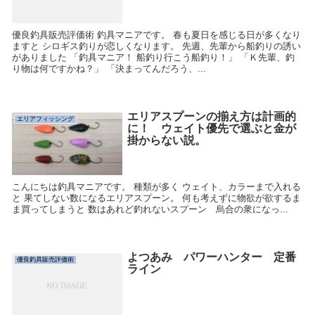
優良釣具販売評価術 釣具マニアです。 春も夏日を感じる日が多くなり
ますと シロギス釣りが恋しくなります。 先週、先輩から船釣りの誘い
がありました 「釣具マニア！ 船釣り行こう船釣り！」 「Ｋ先輩、釣
り物は何ですかね？」 「決まってんだろう、...
エリアスプーンの揃え方は計画的
エリアフィッシング
に！ ウェイト優先で選ぶと金が
掛からない説。
こんにちは釣具マニアです。 種類が多く ウェイト、カラーまで入れる
と 果てしない数になるエリアスプーン。 何も考えずに物欲が欲するま
ま買ってしまうと 数はあれど釣れないスプーン 烏合の衆になっ...
よつあみ パワーハンター 定番
優良釣具販売評価術
ライン