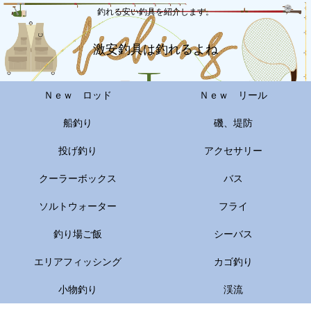
釣れる安い釣具を紹介します。
激安釣具は釣れるよね
Ｎｅｗ ロッド
Ｎｅｗ リール
船釣り
磯、堤防
投げ釣り
アクセサリー
クーラーボックス
バス
ソルトウォーター
フライ
釣り場ご飯
シーバス
エリアフィッシング
カゴ釣り
小物釣り
渓流