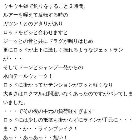
ウキウキ😃で釣りをすること２時間、
ルアーを咥えて反転する時の
ガツン！とのアタリがあり
ロッドをビシと合わせますと
ジーッとの音と共にドラグが鳴りはじめ
更にロッドが上下に激しく振れるようなジェットラン
が・・・
そしてドーンとジャンプ一発からの
水面テールウォーク！
ロッドに掛かってたテンションがフッと軽くなり
大きさはロクマルは間違いなくあったのですがバレてしま
いました。
・・・でその後の手元の負荷軽すぎます
ロッドには少しの抵抗も掛からずにラインが手元に・・・
ま・さ・か・・ラインブレイク！
あっ・・あっあっ・・無い！