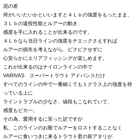
泥の差
何がいいたいかといいますと４Ｌｂの強度をもったまま、
３Ｌｂの遠投性能とルアーの動き、
感度を手に入れることが出来るのです。
４Ｌｂなら当日ラインの強度をチエックさえすれば
ルアーの損失を考えながら、ビクビクせずに
心安らかにエリアフィッシングが楽しめます。
これが出来るのはナイロンラインの中で
VARIVAS スーパートラウト アドバンスだけ
すべてのラインの中で一番細くても１クラス上の強度を持
っている上に
ライントラブルの少なさ、値段もこなれていて、
感度もピカ一。
その為、愛用するに至った訳ですが
私、このラインのお蔭でルアーをロストすることなく
ルアーに食いつきに来るトラウト君の前アタリが