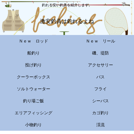
釣れる安い釣具を紹介します。
激安釣具は釣れるよね
Ｎｅｗ ロッド
Ｎｅｗ リール
船釣り
磯、堤防
投げ釣り
アクセサリー
クーラーボックス
バス
ソルトウォーター
フライ
釣り場ご飯
シーバス
エリアフィッシング
カゴ釣り
小物釣り
渓流